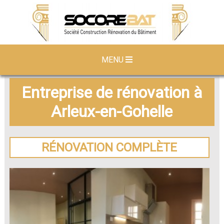
MENU
Entreprise de rénovation à
Arleux-en-Gohelle
RÉNOVATION COMPLÈTE