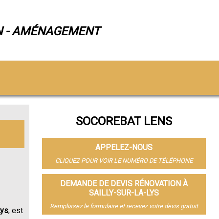
N - AMÉNAGEMENT
SOCOREBAT LENS
APPELEZ-NOUS
CLIQUEZ POUR VOIR LE NUMÉRO DE TÉLÉPHONE
DEMANDE DE DEVIS RÉNOVATION À
SAILLY-SUR-LA-LYS
Remplissez le formulaire et recevez votre devis gratuit
Lys
, est