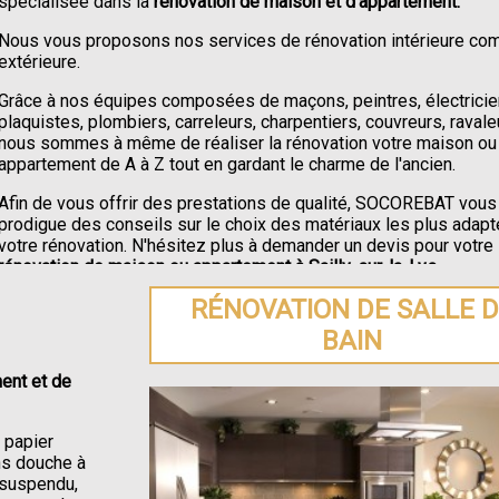
spécialisée dans la
rénovation de maison et d'appartement.
Nous vous proposons nos services de rénovation intérieure c
extérieure.
Grâce à nos équipes composées de maçons, peintres, électricie
plaquistes, plombiers, carreleurs, charpentiers, couvreurs, ravale
nous sommes à même de réaliser la rénovation votre maison ou
appartement de A à Z tout en gardant le charme de l'ancien.
Afin de vous offrir des prestations de qualité, SOCOREBAT vous
prodigue des conseils sur le choix des matériaux les plus adapt
votre rénovation. N'hésitez plus à demander un devis pour votre
rénovation de maison ou appartement à Sailly-sur-la-Lys
.
RÉNOVATION DE SALLE 
BAIN
ent et de
e papier
ons douche à
C suspendu,