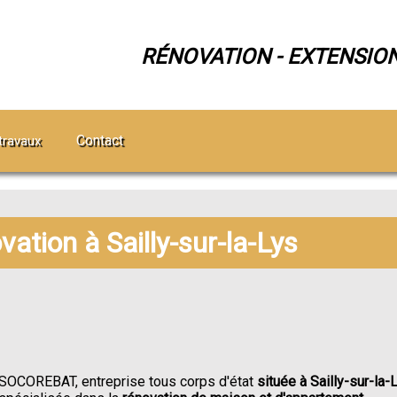
RÉNOVATION - EXTENSIO
Contact
travaux
vation à Sailly-sur-la-Lys
SOCOREBAT, entreprise tous corps d'état
située à Sailly-sur-la-