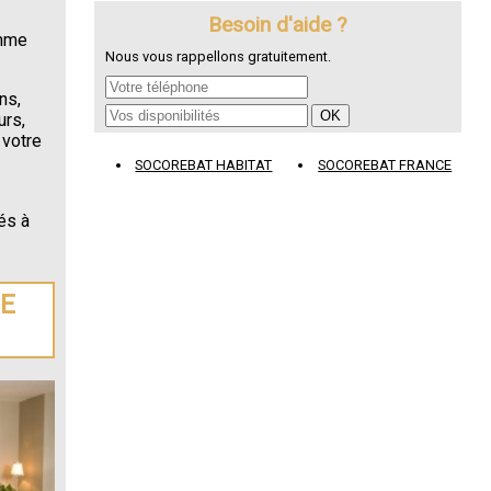
Besoin d'aide ?
omme
Nous vous rappellons gratuitement.
ns,
urs,
 votre
SOCOREBAT HABITAT
SOCOREBAT FRANCE
és à
DE