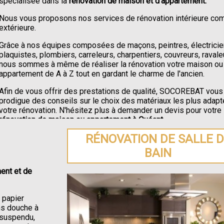
spécialisée dans la
rénovation de maison et d'appartement.
Nous vous proposons nos services de rénovation intérieure c
extérieure.
Grâce à nos équipes composées de maçons, peintres, électricie
plaquistes, plombiers, carreleurs, charpentiers, couvreurs, ravale
nous sommes à même de réaliser la rénovation votre maison ou
appartement de A à Z tout en gardant le charme de l'ancien.
Afin de vous offrir des prestations de qualité, SOCOREBAT vous
prodigue des conseils sur le choix des matériaux les plus adapt
votre rénovation. N'hésitez plus à demander un devis pour votre
rénovation de maison ou appartement à Quéant
.
RÉNOVATION DE SALLE 
BAIN
ent et de
e papier
ons douche à
C suspendu,