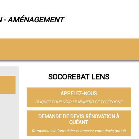
N - AMÉNAGEMENT
SOCOREBAT LENS
APPELEZ-NOUS
CLIQUEZ POUR VOIR LE NUMÉRO DE TÉLÉPHONE
DEMANDE DE DEVIS RÉNOVATION À
QUÉANT
Remplissez le formulaire et recevez votre devis gratuit