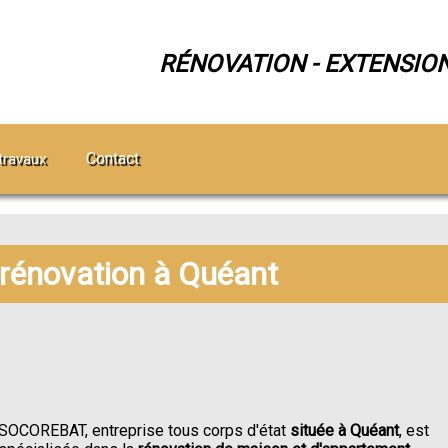
RÉNOVATION - EXTENSIO
Contact
travaux
 rénovation à Quéant
SOCOREBAT, entreprise tous corps d'état
située à Quéant
, est