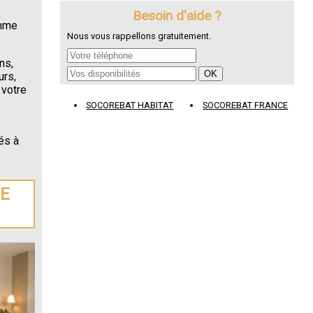
Besoin d'aide ?
omme
Nous vous rappellons gratuitement.
ns,
urs,
 votre
SOCOREBAT HABITAT
SOCOREBAT FRANCE
és à
DE